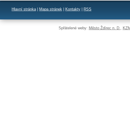
Hlavní stránka
|
Mapa stránek
|
Kontakty
|
RSS
Spřátelené weby:
Město Ždírec n. D.
,
KZM