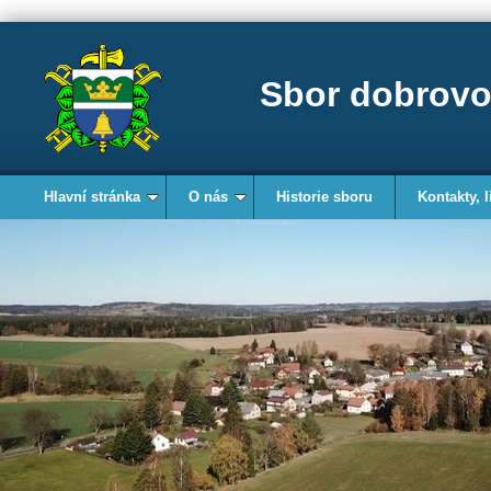
Sbor dobrovo
Hlavní stránka
O nás
Historie sboru
Kontakty, l