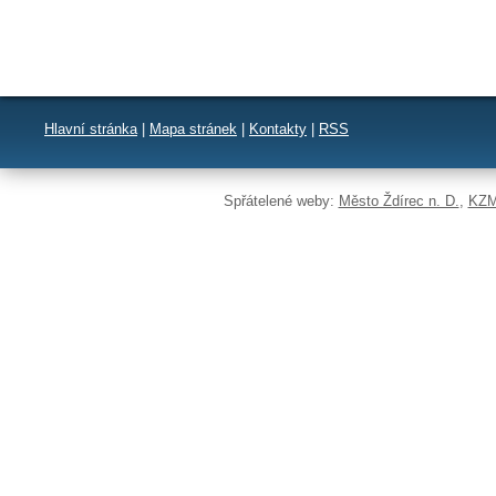
Hlavní stránka
|
Mapa stránek
|
Kontakty
|
RSS
Spřátelené weby:
Město Ždírec n. D.
,
KZM