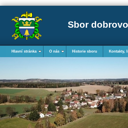
Sbor dobrovo
Hlavní stránka
O nás
Historie sboru
Kontakty, l