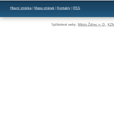
Hlavní stránka
|
Mapa stránek
|
Kontakty
|
RSS
Spřátelené weby:
Město Ždírec n. D.
,
KZM