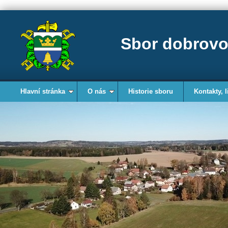
Sbor dobrovo
Hlavní stránka
O nás
Historie sboru
Kontakty, l